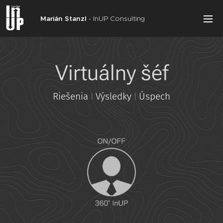
Marián Stanzl
- InUP Consulting
Virtuálny šéf
Riešenia
I
Výsledky
I
Úspech