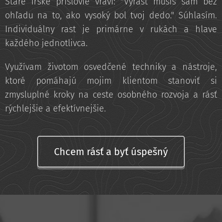
Staré írske príslovie vraví: "Vyrásť musíš sám bez
ohľadu na to, ako vysoký bol tvoj dedo." Súhlasím.
Individuálny rast je primárne v rukách a hlave
každého jednotlivca.
Využívam životom osvedčené techniky a nástroje,
ktoré pomáhajú mojim klientom stanoviť si
zmysluplné kroky na ceste osobného rozvoja a rásť
rýchlejšie a efektívnejšie.
Chcem rásť a byť úspešný