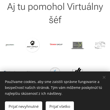
Aj tu pomohol Virtuálny
šéf
Používame cookies, aby sme zaistili správne fungovanie a
bezpečnosť našich stránok. Tým vám môžeme poskytnúť tú
najlepšiu skúsenosť z ich návštevy.
© 2025 InUP s.r.o., IČO: 50140809
Prijať nevyhnutné
Prijať všetko