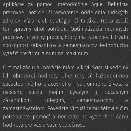
aplikácie za pomoci metodológie Agile. Definícia
pracovnej pozície, či vytvorenie oddelenia ľudských
zdrojov. Vízia, cieľ, stratégia, či taktika. Treba zvoliť
ten správny uhol pohľadu. Optimalizácia firemných
procesov je večný proces, ktorý má zabezpečiť trvalú
spokojnosť zákazníkov a zamestnancov. Jednoducho
vyťažiť pre firmu z minima maximum.
Optimalizáciu a inovácie mám v krvi. Som si vedomý
ich obrovskej hodnoty. Dlhé roky sú každodennou
súčasťou môjho pracovného i súkromného života a
úspešne slúžia mojim bývalým aj súčasným
zákazníkom, kolegom, zamestnancom a
zamestnávateľom. Povedzte Virtuálnemu šéfovi s čím
potrebujete pomôcť a nechajte ho vytvoriť pridanú
hodnotu pre vás a vašu spoločnosť.