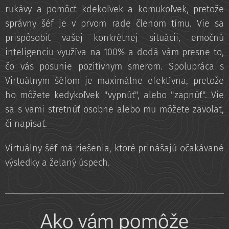
rukávy a pomôcť kdekoľvek a komukoľvek, pretože
správny šéf je v prvom rade členom tímu. Vie sa
prispôsobiť vašej konkrétnej situácii, emočnú
inteligenciu využíva na 100% a dodá vám presne to,
čo vás posunie pozitívnym smerom. Spolupráca s
Virtuálnym šéfom je maximálne efektívna, pretože
ho môžete kedykoľvek "vypnúť", alebo "zapnúť". Vie
sa s vami stretnúť osobne alebo mu môžete zavolať,
či napísať.
Virtuálny šéf má riešenia, ktoré prinášajú očakávané
výsledky a želaný úspech.
Ako vám pomôže