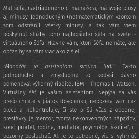
Mať šéfa, nadriadeného či manažéra, má svoje plusy
aj mínusy. Jednoduchým (ne)matematickým vzorcom
som odstránil všetky mínusy, a tak vám viem
poskytnúť služby toho najlepšieho šéfa na svete -
virtuálneho šéfa. Hlavne vám, ktorí šéfa nemáte, ale
občas by sa vám viac ako zišiel.
"Manažér je asistentom svojich ľudí."
Takto
jednoducho a zmysluplne to kedysi dávno
pomenoval výkonný riaditeľ IBM - Thomas J. Watson.
Virtuálny šéf je vašim asistentom. Nepýta sa vás
prečo chcete v piatok dovolenku, nepozerá vám cez
plece a nekontroluje, či ste prišli včas z obednej
prestávky. Je mentor, tvorca nekonvenčných nápadov,
kouč, priateľ, rodina, mediátor, psychológ, školiteľ, či
pozorný poslucháč. Ak je to potrebné, vie si vyhrnúť